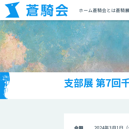
ホーム
蒼騎会とは
蒼騎
支部展 第7回
2024年3月1日
会期