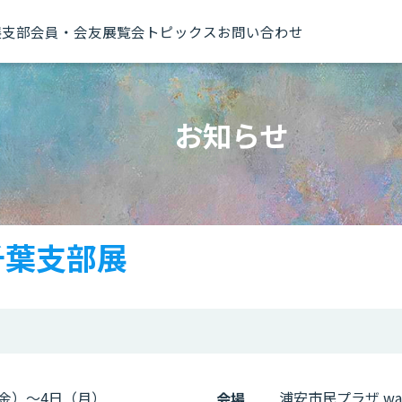
展
支部
会員・会友
展覧会トピックス
お問い合わせ
お知らせ
千葉支部展
（金）～4日（月）
浦安市民プラザ wav
会場