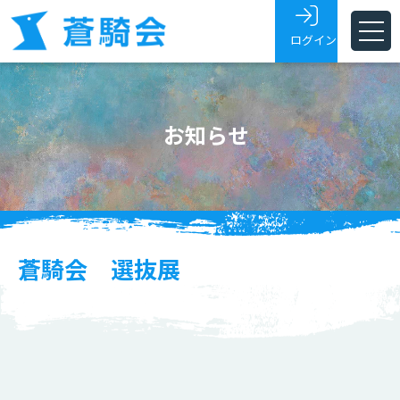
ログイン
ホーム
お知らせ
蒼騎会とは
蒼騎展
支部
会員・会友
蒼騎会 選抜展
展覧会トピックス
お問い合わせ