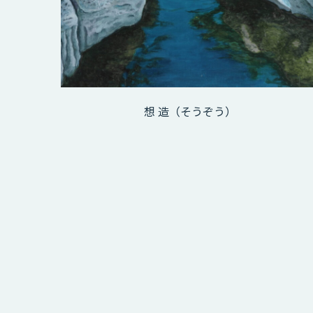
想 造（そうぞう）