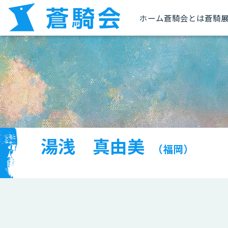
ホーム
蒼騎会とは
蒼騎
湯浅 真由美
（福岡）