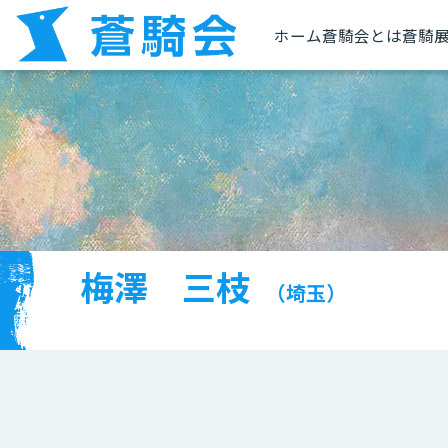
ホーム
蒼騎会とは
蒼騎
梅澤 三枝
（埼玉）