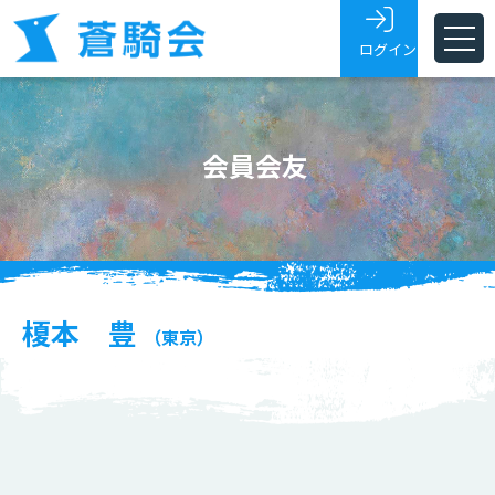
ログイン
ホーム
会員会友
蒼騎会とは
蒼騎展
支部
会員・会友
榎本 豊
（東京）
展覧会トピックス
お問い合わせ