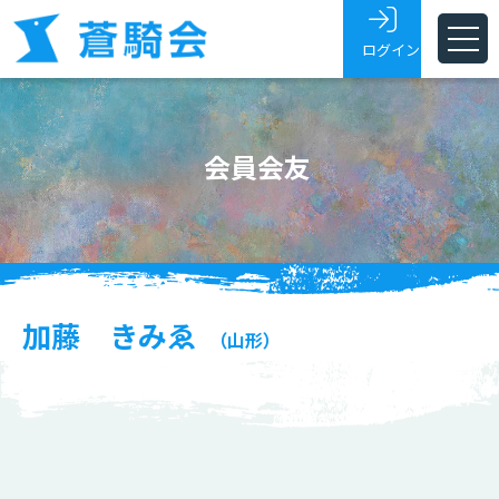
ログイン
ホーム
会員会友
蒼騎会とは
蒼騎展
支部
会員・会友
加藤 きみゑ
（山形）
展覧会トピックス
お問い合わせ