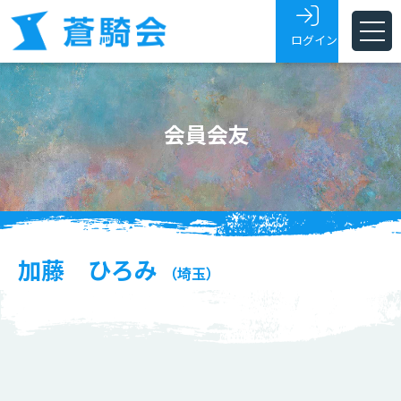
ログイン
ホーム
会員会友
蒼騎会とは
蒼騎展
支部
会員・会友
加藤 ひろみ
（埼玉）
展覧会トピックス
お問い合わせ