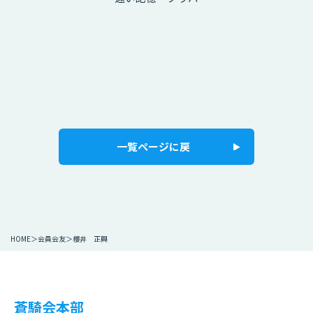
一覧ページに戻
HOME
会員会友
櫻井 正興
蒼騎会本部