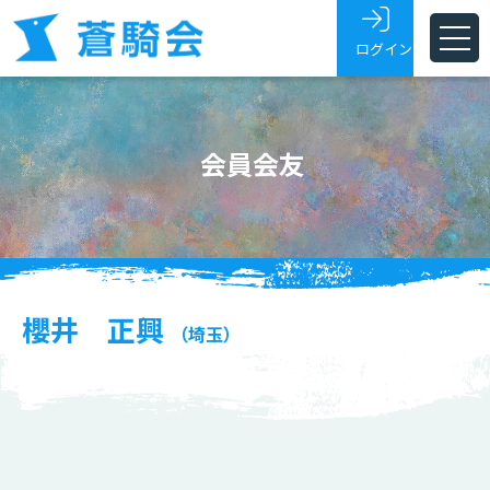
ログイン
ホーム
会員会友
蒼騎会とは
蒼騎展
支部
会員・会友
櫻井 正興
（埼玉）
展覧会トピックス
お問い合わせ