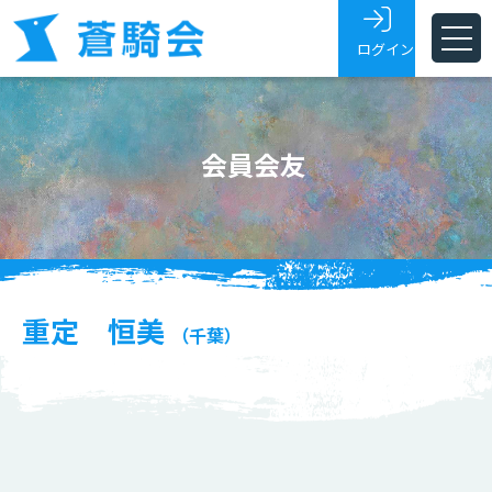
ログイン
ホーム
会員会友
蒼騎会とは
蒼騎展
支部
会員・会友
重定 恒美
（千葉）
展覧会トピックス
お問い合わせ