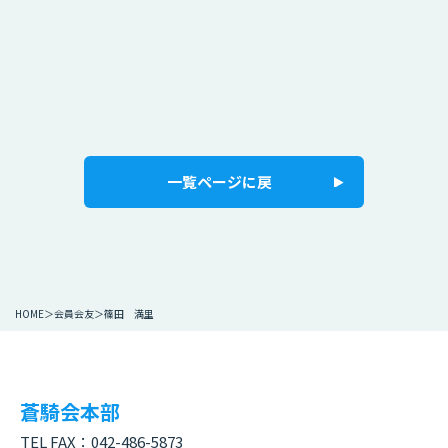
一覧ページに戻
HOME
会員会友
篠田 満里
蒼騎会本部
TEL FAX：
042-486-5873