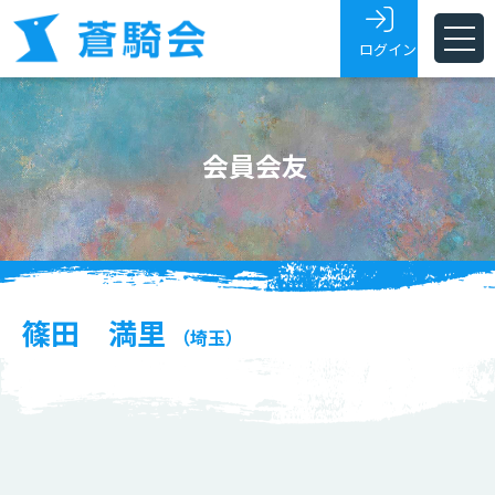
ログイン
ホーム
会員会友
蒼騎会とは
蒼騎展
支部
会員・会友
篠田 満里
（埼玉）
展覧会トピックス
お問い合わせ