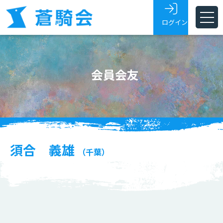
ログイン
ホーム
会員会友
蒼騎会とは
蒼騎展
支部
会員・会友
須合 義雄
（千葉）
展覧会トピックス
お問い合わせ