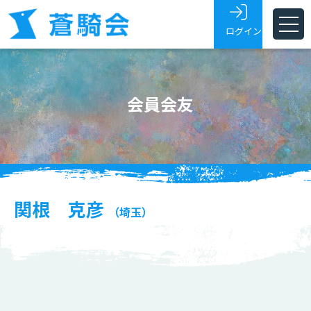
ログイン
ホーム
会員会友
蒼騎会とは
蒼騎展
支部
会員・会友
関根 克彦
（埼玉）
展覧会トピックス
お問い合わせ