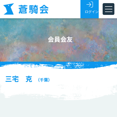
ログイン
ホーム
会員会友
蒼騎会とは
蒼騎展
支部
会員・会友
三宅 克
（千葉）
展覧会トピックス
お問い合わせ