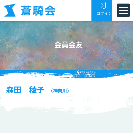
ログイン
ホーム
会員会友
蒼騎会とは
蒼騎展
支部
会員・会友
森田 稜子
（神奈川）
展覧会トピックス
お問い合わせ