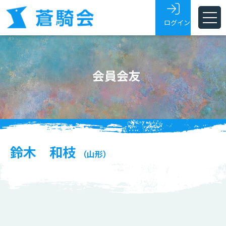
ログイン
ホーム
会員会友
蒼騎会とは
蒼騎展
支部
会員・会友
鈴木 和枝
（山形）
展覧会トピックス
お問い合わせ