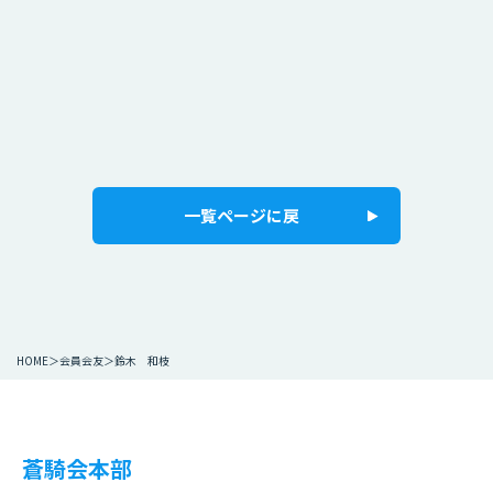
一覧ページに戻
HOME
会員会友
鈴木 和枝
蒼騎会本部