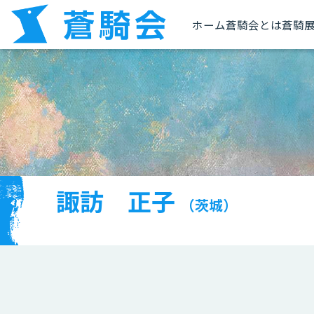
ホーム
蒼騎会とは
蒼騎
諏訪 正子
（茨城）