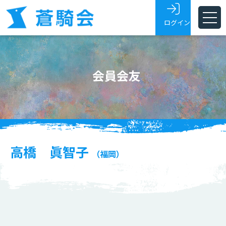
ログイン
ホーム
会員会友
蒼騎会とは
蒼騎展
支部
会員・会友
高橋 眞智子
（福岡）
展覧会トピックス
お問い合わせ