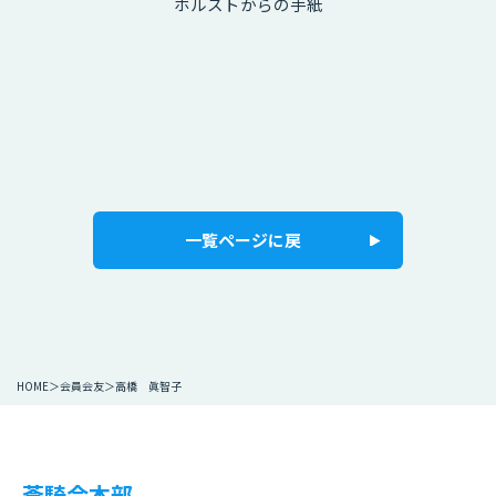
ホルストからの手紙
一覧ページに戻
HOME
会員会友
高橋 眞智子
蒼騎会本部