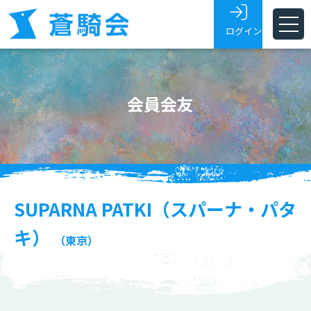
ログイン
ホーム
会員会友
蒼騎会とは
蒼騎展
支部
会員・会友
SUPARNA PATKI（スパーナ・パタ
展覧会トピックス
キ）
（東京）
お問い合わせ