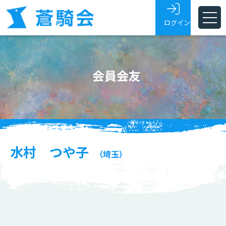
ログイン
ホーム
会員会友
蒼騎会とは
蒼騎展
支部
会員・会友
水村 つや子
（埼玉）
展覧会トピックス
お問い合わせ