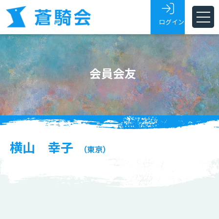
ログイン
ホーム
会員会友
蒼騎会とは
蒼騎展
支部
会員・会友
横山 幸子
（東京）
展覧会トピックス
お問い合わせ