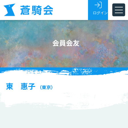
ログイン
ホーム
会員会友
蒼騎会とは
蒼騎展
支部
会員・会友
東 惠子
（東京）
展覧会トピックス
お問い合わせ