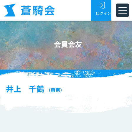
ログイン
ホーム
会員会友
蒼騎会とは
蒼騎展
支部
会員・会友
井上 千鶴
（東京）
展覧会トピックス
お問い合わせ