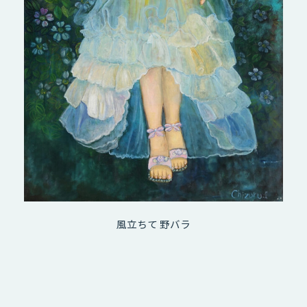
風立ちて 野バラ