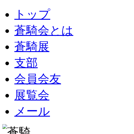
トップ
蒼騎会とは
蒼騎展
支部
会員会友
展覧会
メール